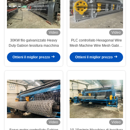
Video
Video
30KW filo galvanizzato Heavy
PLC controllato Hexagonal Wire
Duty Gabion tessitura macchina
Mesh Machine Wire Mesh Gabion
Box Machine con servomotore
Ottieni il miglior prezzo
Ottieni il miglior prezzo
Video
Video
Servo motor controllato Gabion
10-15m/min Macchina di tessitura