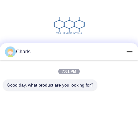
Social media
Charls
7:01 PM
Contatto rapido
Good day, what product are you looking for?
Telefono
86--15961532055
E-mail
Charls@gabionmachinery.com
Indirizzo