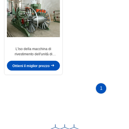
L'iso della macchina di
rivestimento dell'unità di
elaborazione del PVC della
macchina di rivestimento
Ottieni il miglior prezzo
galvanizzata/alta efficienza ha
approvato
1