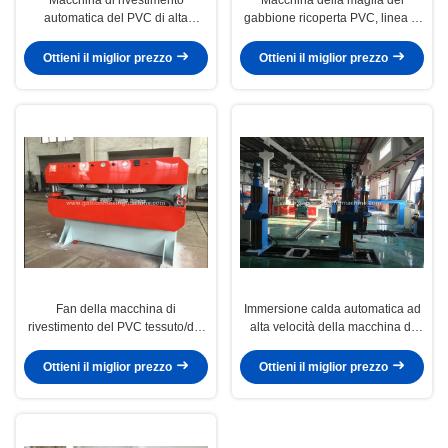
automatica del PVC di alta
gabbione ricoperta PVC, linea di
velocità 1900x450x1000mm per il
rivestimento ad alta velocità del
convoglio di riscaldamento
PVC uscita della stalla
Ottieni il miglior prezzo
Ottieni il miglior prezzo
Fan della macchina di
Immersione calda automatica ad
rivestimento del PVC tessuto/del
alta velocità della macchina di
tessuto che si raffredda per il
rivestimento del cavo del PVC
rivestimento del cavo elettrico
galvanizzata con spessore di
Ottieni il miglior prezzo
Ottieni il miglior prezzo
1mm