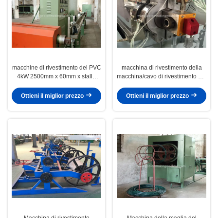
macchine di rivestimento del PVC
macchina di rivestimento della
4kW 2500mm x 60mm x stalla
macchina/cavo di rivestimento del
prodotta 1600mm per ingegneria
nastro dell'isolamento del PVC
civile
230KW per il ponte
Ottieni il miglior prezzo
Ottieni il miglior prezzo
Macchina di rivestimento
Macchina della maglia del