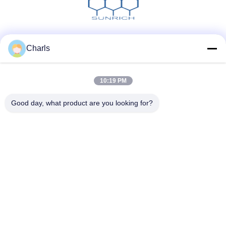
Social media
Charls
10:19 PM
Contatto rapido
Good day, what product are you looking for?
Telefono
86--15961532055
E-mail
Charls@gabionmachinery.com
Indirizzo
Nessun 148, strada di Yungu, città di Zhutang, città di
Jiangyin, provincia di Jiangsu, Cina